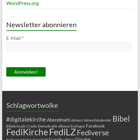
WordPress.org
Newsletter abonnieren
E-Mail
*
Schlagwortwolke
Bibel
#digitalekirche
Abendmahl
Advent
Adventskalender
Facebook
Bibelclouds
Credo
Demokratie
elkwue
Esslingen
FediLZ
FediKirche
Fediverse
Glaube
Gamification
FediverseModerationsTreff