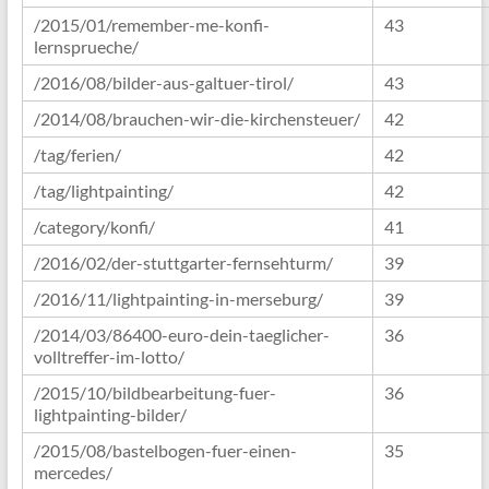
/2015/01/remember-me-konfi-
43
lernsprueche/
/2016/08/bilder-aus-galtuer-tirol/
43
/2014/08/brauchen-wir-die-kirchensteuer/
42
/tag/ferien/
42
/tag/lightpainting/
42
/category/konfi/
41
/2016/02/der-stuttgarter-fernsehturm/
39
/2016/11/lightpainting-in-merseburg/
39
/2014/03/86400-euro-dein-taeglicher-
36
volltreffer-im-lotto/
/2015/10/bildbearbeitung-fuer-
36
lightpainting-bilder/
/2015/08/bastelbogen-fuer-einen-
35
mercedes/