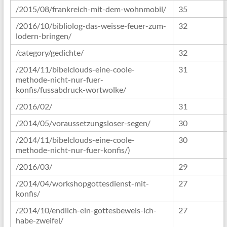
/2015/08/frankreich-mit-dem-wohnmobil/
35
/2016/10/bibliolog-das-weisse-feuer-zum-
32
lodern-bringen/
/category/gedichte/
32
/2014/11/bibelclouds-eine-coole-
31
methode-nicht-nur-fuer-
konfis/fussabdruck-wortwolke/
/2016/02/
31
/2014/05/voraussetzungsloser-segen/
30
/2014/11/bibelclouds-eine-coole-
30
methode-nicht-nur-fuer-konfis/)
/2016/03/
29
/2014/04/workshopgottesdienst-mit-
27
konfis/
/2014/10/endlich-ein-gottesbeweis-ich-
27
habe-zweifel/