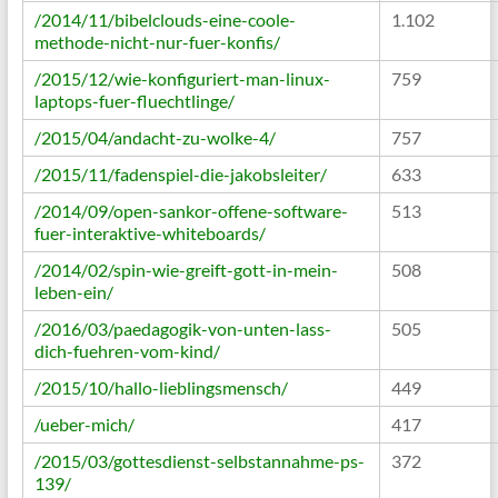
/2014/11/bibelclouds-eine-coole-
1.102
methode-nicht-nur-fuer-konfis/
/2015/12/wie-konfiguriert-man-linux-
759
laptops-fuer-fluechtlinge/
/2015/04/andacht-zu-wolke-4/
757
/2015/11/fadenspiel-die-jakobsleiter/
633
/2014/09/open-sankor-offene-software-
513
fuer-interaktive-whiteboards/
/2014/02/spin-wie-greift-gott-in-mein-
508
leben-ein/
/2016/03/paedagogik-von-unten-lass-
505
dich-fuehren-vom-kind/
/2015/10/hallo-lieblingsmensch/
449
/ueber-mich/
417
/2015/03/gottesdienst-selbstannahme-ps-
372
139/