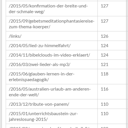
/2015/05/konfirmation-der-breite-und-
127
der-schmale-weg/
/2015/09/gebetsmeditationphantasiereise-
127
zum-thema-koerper/
/links/
126
/2014/05/lied-zu-himmelfahrt/
124
/2014/11/bibelclouds-im-video-erklaert/
124
/2016/03/zwei-lieder-als-mp3/
121
/2015/06/glauben-lernen-in-der-
118
erlebnispaedagogik/
/2016/05/australien-urlaub-am-anderen-
116
ende-der-welt/
/2013/12/tribute-von-panem/
110
/2015/01/unterrichtsbaustein-zur-
110
jahreslosung-2015/