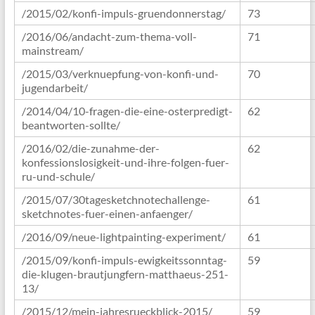
/2015/02/konfi-impuls-gruendonnerstag/
73
/2016/06/andacht-zum-thema-voll-
71
mainstream/
/2015/03/verknuepfung-von-konfi-und-
70
jugendarbeit/
/2014/04/10-fragen-die-eine-osterpredigt-
62
beantworten-sollte/
/2016/02/die-zunahme-der-
62
konfessionslosigkeit-und-ihre-folgen-fuer-
ru-und-schule/
/2015/07/30tagesketchnotechallenge-
61
sketchnotes-fuer-einen-anfaenger/
/2016/09/neue-lightpainting-experiment/
61
/2015/09/konfi-impuls-ewigkeitssonntag-
59
die-klugen-brautjungfern-matthaeus-251-
13/
/2015/12/mein-jahresrueckblick-2015/
59