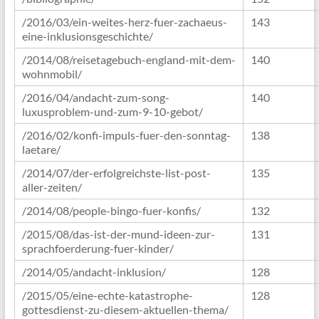
/2016/03/ein-weites-herz-fuer-zachaeus-
143
eine-inklusionsgeschichte/
/2014/08/reisetagebuch-england-mit-dem-
140
wohnmobil/
/2016/04/andacht-zum-song-
140
luxusproblem-und-zum-9-10-gebot/
/2016/02/konfi-impuls-fuer-den-sonntag-
138
laetare/
/2014/07/der-erfolgreichste-list-post-
135
aller-zeiten/
/2014/08/people-bingo-fuer-konfis/
132
/2015/08/das-ist-der-mund-ideen-zur-
131
sprachfoerderung-fuer-kinder/
/2014/05/andacht-inklusion/
128
/2015/05/eine-echte-katastrophe-
128
gottesdienst-zu-diesem-aktuellen-thema/