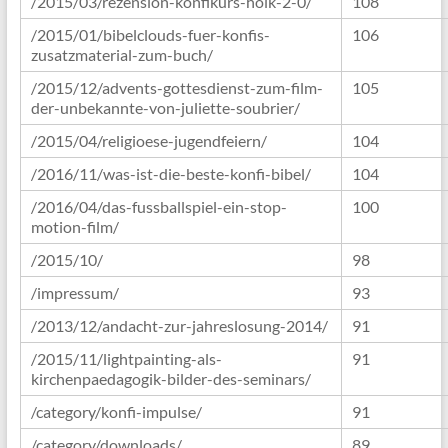
/2015/03/rezension-konfikurs-holk-2-0/
108
/2015/01/bibelclouds-fuer-konfis-
106
zusatzmaterial-zum-buch/
/2015/12/advents-gottesdienst-zum-film-
105
der-unbekannte-von-juliette-soubrier/
/2015/04/religioese-jugendfeiern/
104
/2016/11/was-ist-die-beste-konfi-bibel/
104
/2016/04/das-fussballspiel-ein-stop-
100
motion-film/
/2015/10/
98
/impressum/
93
/2013/12/andacht-zur-jahreslosung-2014/
91
/2015/11/lightpainting-als-
91
kirchenpaedagogik-bilder-des-seminars/
/category/konfi-impulse/
91
/category/downloads/
89