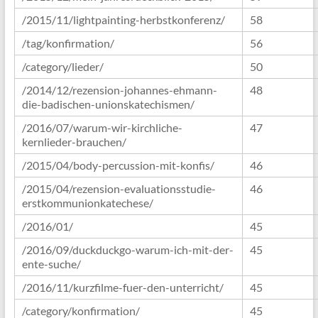
/2015/11/lightpainting-herbstkonferenz/
58
/tag/konfirmation/
56
/category/lieder/
50
/2014/12/rezension-johannes-ehmann-
48
die-badischen-unionskatechismen/
/2016/07/warum-wir-kirchliche-
47
kernlieder-brauchen/
/2015/04/body-percussion-mit-konfis/
46
/2015/04/rezension-evaluationsstudie-
46
erstkommunionkatechese/
/2016/01/
45
/2016/09/duckduckgo-warum-ich-mit-der-
45
ente-suche/
/2016/11/kurzfilme-fuer-den-unterricht/
45
/category/konfirmation/
45