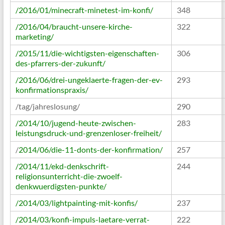
/2016/01/minecraft-minetest-im-konfi/
348
/2016/04/braucht-unsere-kirche-
322
marketing/
/2015/11/die-wichtigsten-eigenschaften-
306
des-pfarrers-der-zukunft/
/2016/06/drei-ungeklaerte-fragen-der-ev-
293
konfirmationspraxis/
/tag/jahreslosung/
290
/2014/10/jugend-heute-zwischen-
283
leistungsdruck-und-grenzenloser-freiheit/
/
2014/06/die-11-donts-der-konfirmation/
257
/2014/11/ekd-denkschrift-
244
religionsunterricht-die-zwoelf-
denkwuerdigsten-punkte/
/2014/03/lightpainting-mit-konfis/
237
/2014/03/konfi-impuls-laetare-verrat-
222