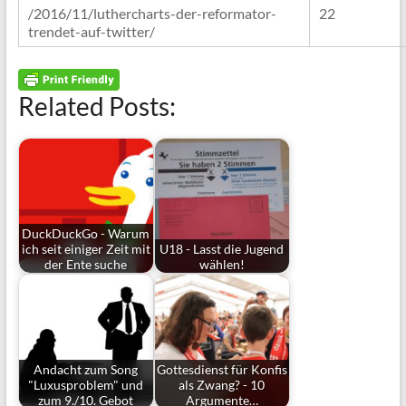
/2016/11/luthercharts-der-reformator-
22
trendet-auf-twitter/
Related Posts:
DuckDuckGo - Warum
ich seit einiger Zeit mit
U18 - Lasst die Jugend
der Ente suche
wählen!
Andacht zum Song
Gottesdienst für Konfis
"Luxusproblem" und
als Zwang? - 10
zum 9./10. Gebot
Argumente…