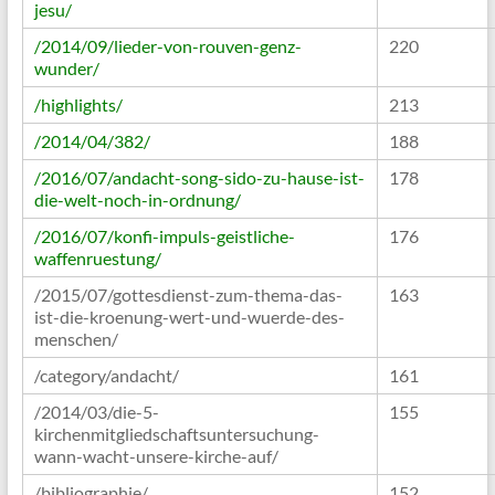
jesu/
/2014/09/lieder-von-rouven-genz-
220
wunder/
/highlights/
213
/2014/04/382/
188
/2016/07/andacht-song-sido-zu-hause-ist-
178
die-welt-noch-in-ordnung/
/2016/07/konfi-impuls-geistliche-
176
waffenruestung/
/2015/07/gottesdienst-zum-thema-das-
163
ist-die-kroenung-wert-und-wuerde-des-
menschen/
/category/andacht/
161
/2014/03/die-5-
155
kirchenmitgliedschaftsuntersuchung-
wann-wacht-unsere-kirche-auf/
/bibliographie/
152