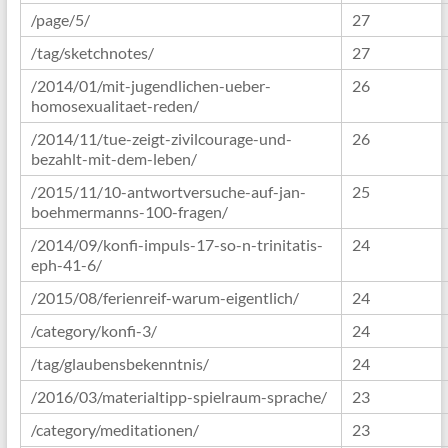
/page/5/
27
/tag/sketchnotes/
27
/2014/01/mit-jugendlichen-ueber-
26
homosexualitaet-reden/
/2014/11/tue-zeigt-zivilcourage-und-
26
bezahlt-mit-dem-leben/
/2015/11/10-antwortversuche-auf-jan-
25
boehmermanns-100-fragen/
/2014/09/konfi-impuls-17-so-n-trinitatis-
24
eph-41-6/
/2015/08/ferienreif-warum-eigentlich/
24
/category/konfi-3/
24
/tag/glaubensbekenntnis/
24
/2016/03/materialtipp-spielraum-sprache/
23
/category/meditationen/
23