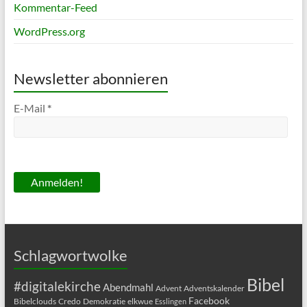
Kommentar-Feed
WordPress.org
Newsletter abonnieren
E-Mail
*
Schlagwortwolke
Bibel
#digitalekirche
Abendmahl
Advent
Adventskalender
Facebook
Bibelclouds
Credo
Demokratie
elkwue
Esslingen