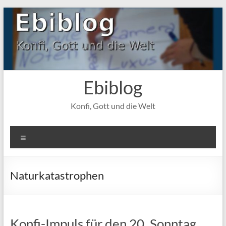
Zum
Inhalt
springen
Ebiblog
Konfi, Gott und die Welt
Menü
Naturkatastrophen
Konfi-Impuls für den 20. Sonntag