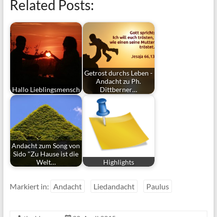
Related Posts:
Getrost durchs Leben -
Andacht zu Ph.
Hallo Lieblingsmensch
Dittberner…
Andacht zum Song von
Sido "Zu Hause ist die
Welt…
Highlights
Markiert in:
Andacht
Liedandacht
Paulus