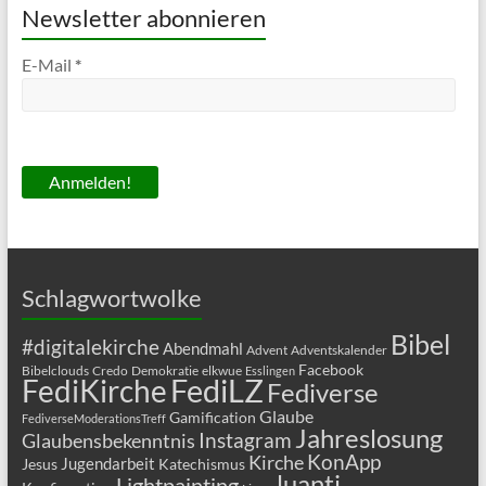
Newsletter abonnieren
E-Mail
*
Schlagwortwolke
Bibel
#digitalekirche
Abendmahl
Advent
Adventskalender
Facebook
Bibelclouds
Credo
Demokratie
elkwue
Esslingen
FediLZ
FediKirche
Fediverse
Glaube
Gamification
FediverseModerationsTreff
Jahreslosung
Glaubensbekenntnis
Instagram
KonApp
Kirche
Jugendarbeit
Jesus
Katechismus
luanti
Lightpainting