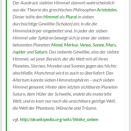
Der Ausdruck
siebter Himmel
stammt wahrscheinlich
aus der Theorie des griechischen Philosophen
Aristoteles
.
Dieser teilte den
Himmel
als
Plural
in sieben
durchsichtige Gewölbe (Schalen) ein, in die die
Himmelskörper eingebettet sind. In jeder der sieben
Himmel oder Sphären bewegt sich je einer der sieben
bekannten Planeten:
Mond
,
Merkur
,
Venus
,
Sonne
,
Mars
,
Jupiter
und
Saturn
. Das siebente Gewölbe, also der
siebte
Himmel
, sei jener Bereich, der die Welt mit all ihren
Planeten, Sternen, Monden und Sonnen gegen das Nichts
abschließe. Manchmal wird es auch so überliefert: Das
Altertum kannte sieben Himmelssphären – auch sieben
Himmel genannt. Hinter dem letzten sichtbaren Planeten
Saturn, dem Hüter der Schwelle, endete die materielle
Welt, und es kam nur noch die unsichtbare geistige Welt,
die Welt der Phantasie, Wünsche und Träume.
vgl.
http://de.wikipedia.org/wiki/Wolke_sieben