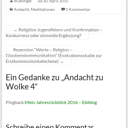
th.ebinger
20. April 2015
Andacht
,
Meditationen
1 Kommentar
←
Religiöse Jugendfeiern und Konfirmation –
Konkurrenz oder sinnvolle Ergänzung?
Rezension “Werte – Religion –
Glaubenskommunikation” (Evaluationsstudie zur
Erstkommunionkatechese)
→
Ein Gedanke zu „
Andacht zu
Wolke 4
“
Pingback:
Mein Jahresrückblick 2016 – Ebiblog
Schreibe einen Kommentar