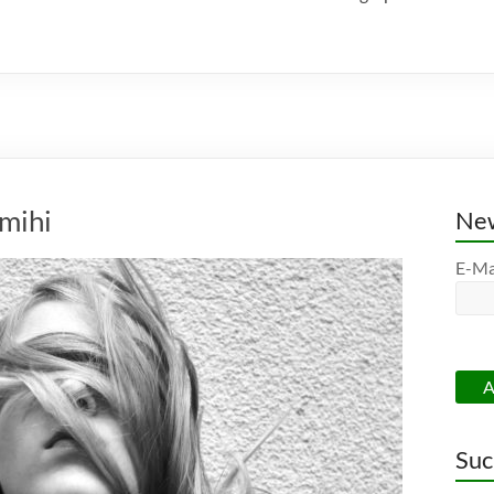
omihi
New
E-Ma
Suc