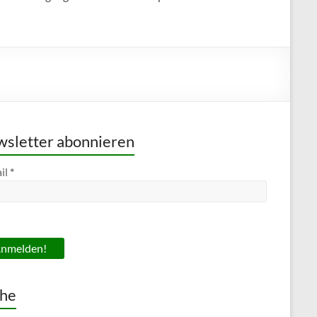
sletter abonnieren
il
*
he