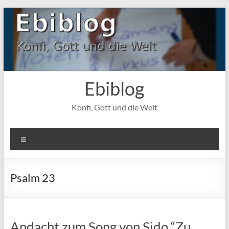
Zum
Inhalt
springen
Ebiblog
Konfi, Gott und die Welt
Menü
Psalm 23
Andacht zum Song von Sido “Zu