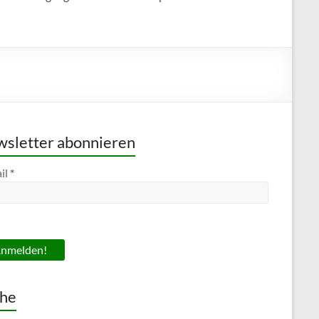
sletter abonnieren
il
*
he