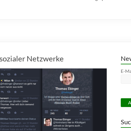
 sozialer Netzwerke
New
E-Ma
Suc