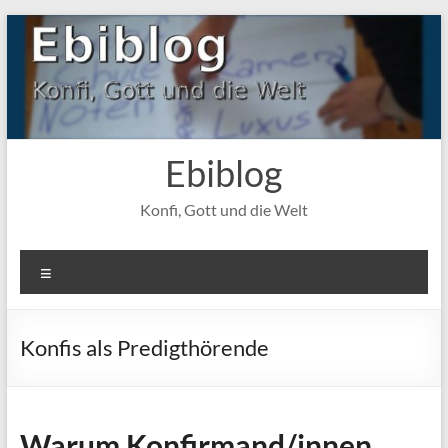
Zum
Inhalt
springen
Ebiblog
Konfi, Gott und die Welt
Menü
Konfis als Predigthörende
Warum Konfirmand/innen