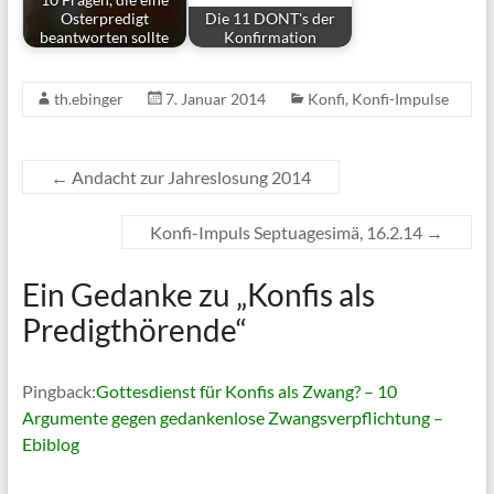
Osterpredigt
Die 11 DONT's der
beantworten sollte
Konfirmation
th.ebinger
7. Januar 2014
Konfi
,
Konfi-Impulse
←
Andacht zur Jahreslosung 2014
Konfi-Impuls Septuagesimä, 16.2.14
→
Ein Gedanke zu „
Konfis als
Predigthörende
“
Pingback:
Gottesdienst für Konfis als Zwang? – 10
Argumente gegen gedankenlose Zwangsverpflichtung –
Ebiblog