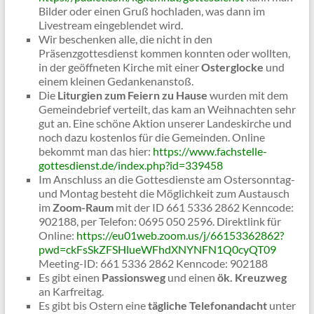
Bilder oder einen Gruß hochladen, was dann im
Livestream eingeblendet wird.
Wir beschenken alle, die nicht in den
Präsenzgottesdienst kommen konnten oder wollten,
in der geöffneten Kirche mit einer
Osterglocke
und
einem kleinen Gedankenanstoß.
Die
Liturgien zum Feiern zu Hause
wurden mit dem
Gemeindebrief verteilt, das kam an Weihnachten sehr
gut an. Eine schöne Aktion unserer Landeskirche und
noch dazu kostenlos für die Gemeinden. Online
bekommt man das hier:
https://www.fachstelle-
gottesdienst.de/index.php?id=339458
Im Anschluss an die Gottesdienste am Ostersonntag-
und Montag besteht die Möglichkeit zum Austausch
im
Zoom-Raum
mit der ID 661 5336 2862 Kenncode:
902188, per Telefon: 0695 050 2596. Direktlink für
Online:
https://eu01web.zoom.us/j/66153362862?
pwd=ckFsSkZFSHlueWFhdXNYNFN1Q0cyQT09
Meeting-ID: 661 5336 2862 Kenncode: 902188
Es gibt einen
Passionsweg
und einen
ök. Kreuzweg
an Karfreitag.
Es gibt bis Ostern eine
tägliche Telefonandacht
unter