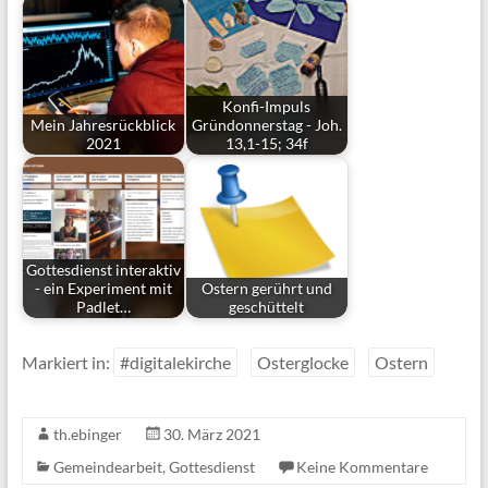
Konfi-Impuls
Mein Jahresrückblick
Gründonnerstag - Joh.
2021
13,1-15; 34f
Gottesdienst interaktiv
- ein Experiment mit
Ostern gerührt und
Padlet…
geschüttelt
Markiert in:
#digitalekirche
Osterglocke
Ostern
th.ebinger
30. März 2021
Gemeindearbeit
,
Gottesdienst
Keine Kommentare