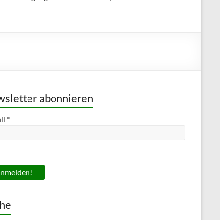
sletter abonnieren
il
*
he