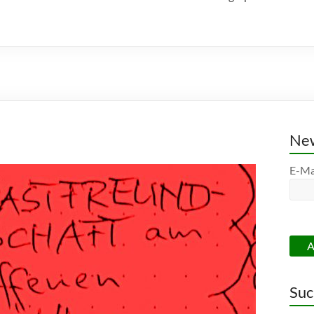
New
E-Ma
Suc