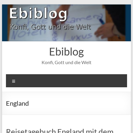
Zum
Inhalt
springen
Ebiblog
Konfi, Gott und die Welt
Menü
England
Reisetagebuch England mit dem