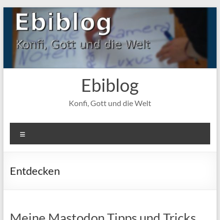
Zum
Inhalt
springen
Ebiblog
Konfi, Gott und die Welt
Menü
Entdecken
Meine Mastodon Tipps und Tricks