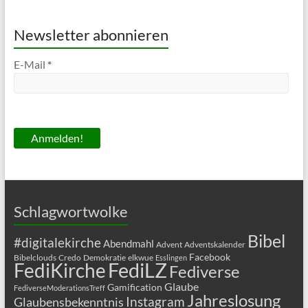
Newsletter abonnieren
E-Mail
*
Schlagwortwolke
Bibel
#digitalekirche
Abendmahl
Advent
Adventskalender
Facebook
Bibelclouds
Credo
Demokratie
elkwue
Esslingen
FediLZ
FediKirche
Fediverse
Glaube
Gamification
FediverseModerationsTreff
Jahreslosung
Glaubensbekenntnis
Instagram