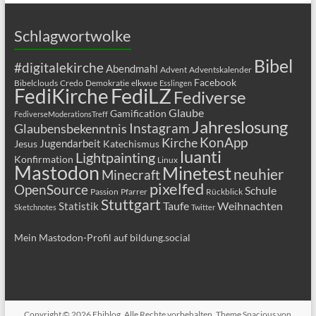
Schlagwortwolke
Bibel
#digitalekirche
Abendmahl
Advent
Adventskalender
Facebook
Bibelclouds
Credo
Demokratie
elkwue
Esslingen
FediLZ
FediKirche
Fediverse
Glaube
Gamification
FediverseModerationsTreff
Jahreslosung
Glaubensbekenntnis
Instagram
KonApp
Kirche
Jugendarbeit
Jesus
Katechismus
luanti
Lightpainting
Konfirmation
Linux
Mastodon
Minetest
neuhier
Minecraft
pixelfed
OpenSource
Schule
Passion
Pfarrer
Rückblick
Stuttgart
Taufe
Weihnachten
Statistik
Sketchnotes
Twitter
Mein Mastodon-Profil auf bildung.social
Copyright © 2026
Ebiblog
. Alle Rechte vorbehalten. Theme
Spacious
von