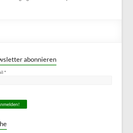
sletter abonnieren
il
*
he