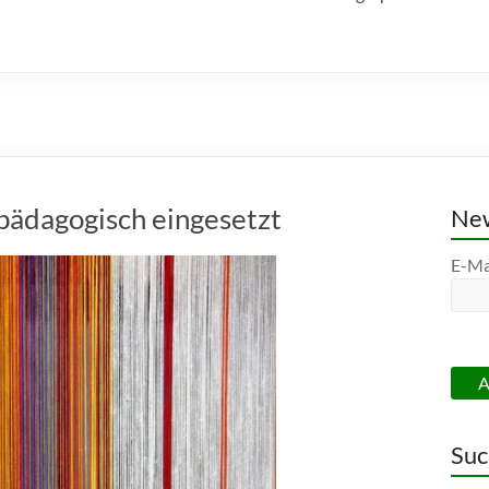
spädagogisch eingesetzt
New
E-Ma
Suc