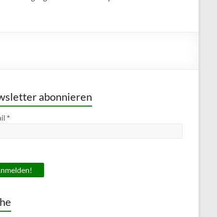
sletter abonnieren
il
*
he