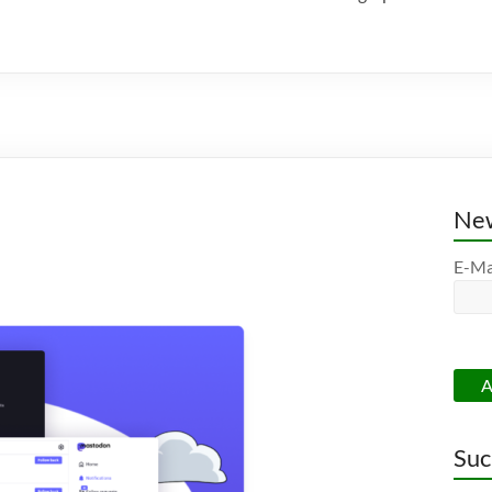
New
E-Ma
Suc