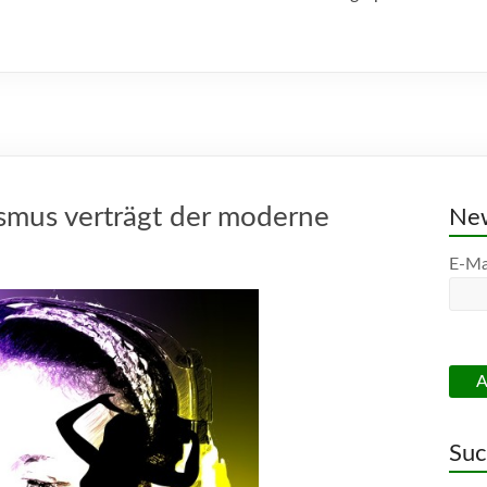
lismus verträgt der moderne
New
E-Ma
Su