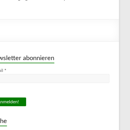
sletter abonnieren
il
*
che