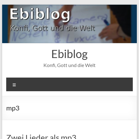
Zum
Inhalt
springen
Ebiblog
Konfi, Gott und die Welt
Menü
mp3
Zwei Lieder als mp3