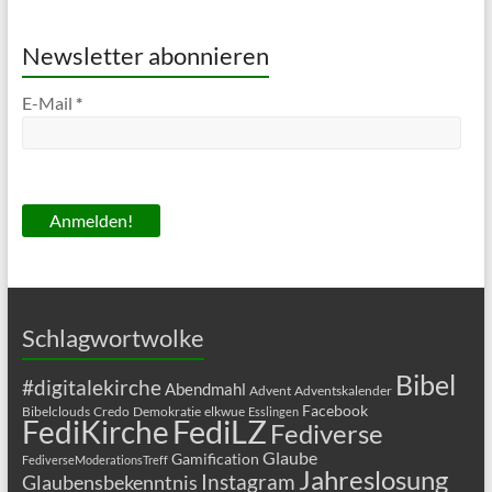
Newsletter abonnieren
E-Mail
*
Schlagwortwolke
Bibel
#digitalekirche
Abendmahl
Advent
Adventskalender
Facebook
Bibelclouds
Credo
Demokratie
elkwue
Esslingen
FediLZ
FediKirche
Fediverse
Glaube
Gamification
FediverseModerationsTreff
Jahreslosung
Glaubensbekenntnis
Instagram