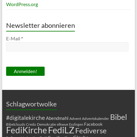
WordPress.org
Newsletter abonnieren
E-Mail
*
Schlagwortwolke
Bibel
#digitalekirche
Abendmahl
Advent
Adventskalender
Facebook
Bibelclouds
Credo
Demokratie
elkwue
Esslingen
FediLZ
FediKirche
Fediverse