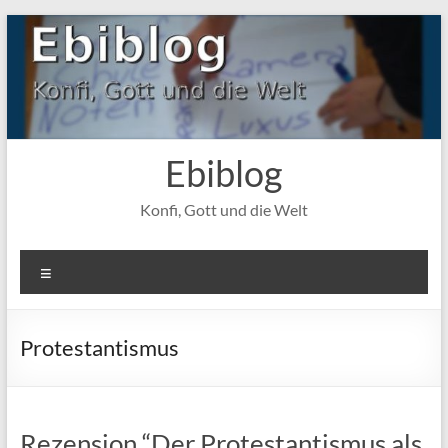
Zum
Inhalt
springen
Ebiblog
Konfi, Gott und die Welt
Menü
Protestantismus
Rezension “Der Protestantismus als