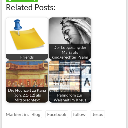
Related Posts:
Der Lobgesang der
Maria als
Friends
kindgerechter Psalm
Die Hochzeit zu Kana
(Joh. 2,1-12) als
Palindrom zur
Mitsprechtext
Weisheit im Kreuz
Markiert in:
Blog
Facebook
follow
Jesus