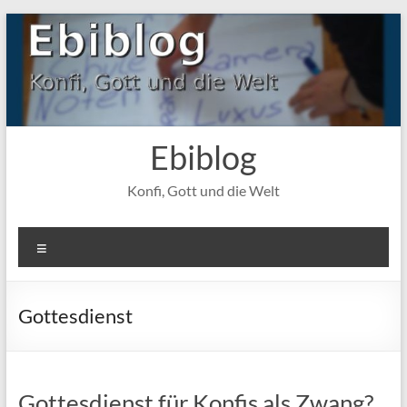
Zum
Inhalt
springen
Ebiblog
Konfi, Gott und die Welt
Menü
Gottesdienst
Gottesdienst für Konfis als Zwang?