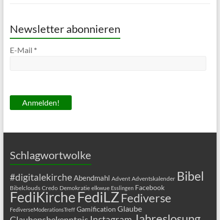
Newsletter abonnieren
E-Mail
*
Schlagwortwolke
Bibel
#digitalekirche
Abendmahl
Advent
Adventskalender
Facebook
Bibelclouds
Credo
Demokratie
elkwue
Esslingen
FediLZ
FediKirche
Fediverse
Glaube
Gamification
FediverseModerationsTreff
Jahreslosung
Glaubensbekenntnis
Instagram