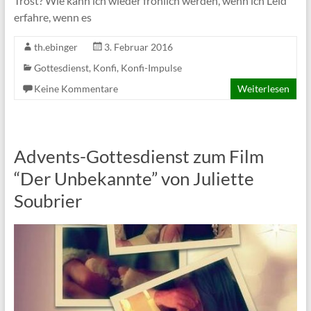
Trost? Wie kann ich wieder fröhlich werden, wenn ich Leid
erfahre, wenn es
th.ebinger
3. Februar 2016
Gottesdienst
,
Konfi
,
Konfi-Impulse
Keine Kommentare
Weiterlesen
Advents-Gottesdienst zum Film
“Der Unbekannte” von Juliette
Soubrier