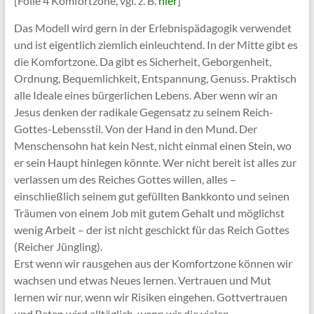
[Folie 4 Komfortzone, vgl. z. B.
hier
]
Das Modell wird gern in der Erlebnispädagogik verwendet
und ist eigentlich ziemlich einleuchtend. In der Mitte gibt es
die Komfortzone. Da gibt es Sicherheit, Geborgenheit,
Ordnung, Bequemlichkeit, Entspannung, Genuss. Praktisch
alle Ideale eines bürgerlichen Lebens. Aber wenn wir an
Jesus denken der radikale Gegensatz zu seinem Reich-
Gottes-Lebensstil. Von der Hand in den Mund. Der
Menschensohn hat kein Nest, nicht einmal einen Stein, wo
er sein Haupt hinlegen könnte. Wer nicht bereit ist alles zur
verlassen um des Reiches Gottes willen, alles –
einschließlich seinem gut gefüllten Bankkonto und seinen
Träumen von einem Job mit gutem Gehalt und möglichst
wenig Arbeit – der ist nicht geschickt für das Reich Gottes
(Reicher Jüngling).
Erst wenn wir rausgehen aus der Komfortzone können wir
wachsen und etwas Neues lernen. Vertrauen und Mut
lernen wir nur, wenn wir Risiken eingehen. Gottvertrauen
und Beten wird alltäglich, wenn wir die vielen