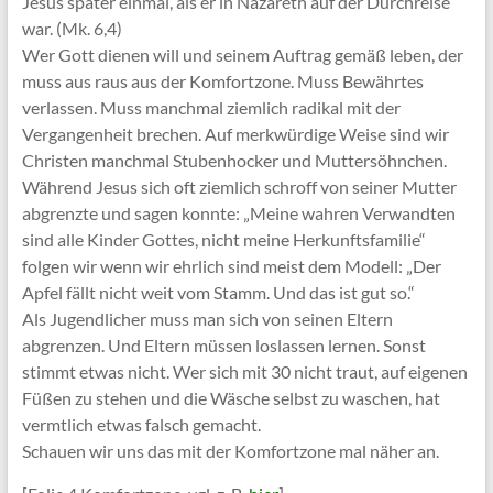
Jesus später einmal, als er in Nazareth auf der Durchreise
war. (Mk. 6,4)
Wer Gott dienen will und seinem Auftrag gemäß leben, der
muss aus raus aus der Komfortzone. Muss Bewährtes
verlassen. Muss manchmal ziemlich radikal mit der
Vergangenheit brechen. Auf merkwürdige Weise sind wir
Christen manchmal Stubenhocker und Muttersöhnchen.
Während Jesus sich oft ziemlich schroff von seiner Mutter
abgrenzte und sagen konnte: „Meine wahren Verwandten
sind alle Kinder Gottes, nicht meine Herkunftsfamilie“
folgen wir wenn wir ehrlich sind meist dem Modell: „Der
Apfel fällt nicht weit vom Stamm. Und das ist gut so.“
Als Jugendlicher muss man sich von seinen Eltern
abgrenzen. Und Eltern müssen loslassen lernen. Sonst
stimmt etwas nicht. Wer sich mit 30 nicht traut, auf eigenen
Füßen zu stehen und die Wäsche selbst zu waschen, hat
vermtlich etwas falsch gemacht.
Schauen wir uns das mit der Komfortzone mal näher an.