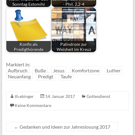
Sonntag Estomihi
- Phil. 2,2-4
Konfis als
Palindrom zur
Predigthörende
Weisheit im Kreuz
Markiert in:
Aufbruch
Buße
Jesus
Komfortzone
Luther
Neuanfang
Predigt
Taufe
th.ebinger
14. Januar 2017
Gottesdienst
Keine Kommentare
←
Gedanken und Ideen zur Jahreslosung 2017