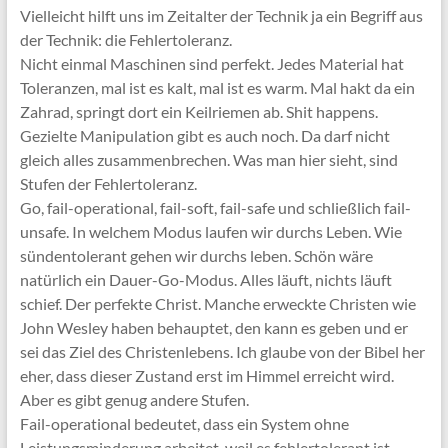
Vielleicht hilft uns im Zeitalter der Technik ja ein Begriff aus
der Technik: die Fehlertoleranz.
Nicht einmal Maschinen sind perfekt. Jedes Material hat
Toleranzen, mal ist es kalt, mal ist es warm. Mal hakt da ein
Zahrad, springt dort ein Keilriemen ab. Shit happens.
Gezielte Manipulation gibt es auch noch. Da darf nicht
gleich alles zusammenbrechen. Was man hier sieht, sind
Stufen der Fehlertoleranz.
Go, fail-operational, fail-soft, fail-safe und schließlich fail-
unsafe. In welchem Modus laufen wir durchs Leben. Wie
sündentolerant gehen wir durchs leben. Schön wäre
natürlich ein Dauer-Go-Modus. Alles läuft, nichts läuft
schief. Der perfekte Christ. Manche erweckte Christen wie
John Wesley haben behauptet, den kann es geben und er
sei das Ziel des Christenlebens. Ich glaube von der Bibel her
eher, dass dieser Zustand erst im Himmel erreicht wird.
Aber es gibt genug andere Stufen.
Fail-operational bedeutet, dass ein System ohne
Leistungsminderung arbeitet, weil es fehlertolerant ist.