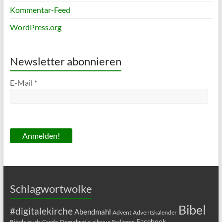
Kommentar-Feed
WordPress.org
Newsletter abonnieren
E-Mail
*
Schlagwortwolke
Bibel
#digitalekirche
Abendmahl
Advent
Adventskalender
Facebook
Bibelclouds
Credo
Demokratie
elkwue
Esslingen