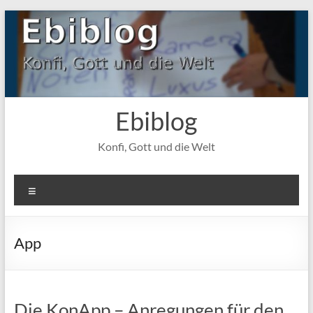
Zum
Inhalt
springen
Ebiblog
Konfi, Gott und die Welt
Menü
App
Die KonApp – Anregungen für den