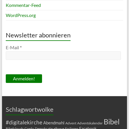
Kommentar-Feed
WordPress.org
Newsletter abonnieren
E-Mail
*
Schlagwortwolke
Bibel
#digitalekirche
Abendmahl
Advent
Adventskalender
Facebook
Bibelclouds
Credo
Demokratie
elkwue
Esslingen