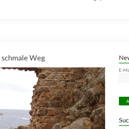
r schmale Weg
New
E-Ma
Suc