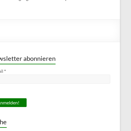
sletter abonnieren
il
*
he