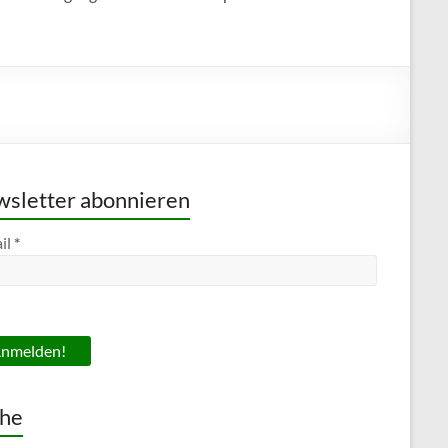
sletter abonnieren
il
*
he