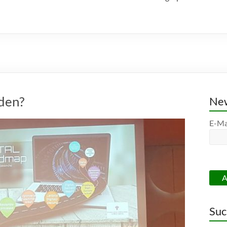
rden?
New
E-Ma
Suc