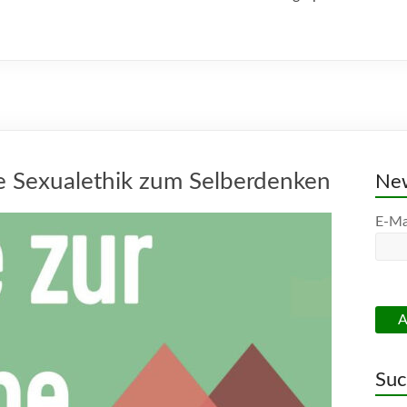
e Sexualethik zum Selberdenken
New
E-Ma
Su