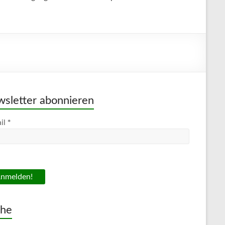
sletter abonnieren
*
il
che