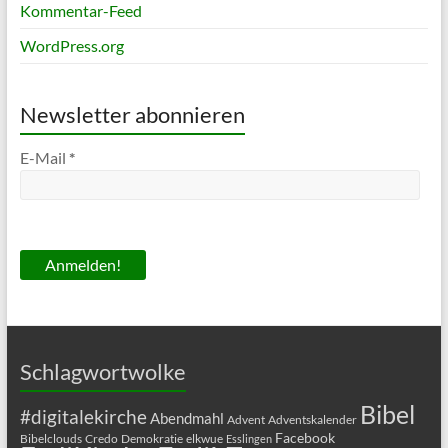
Kommentar-Feed
WordPress.org
Newsletter abonnieren
E-Mail
*
Schlagwortwolke
Bibel
#digitalekirche
Abendmahl
Advent
Adventskalender
Facebook
Bibelclouds
Credo
Demokratie
elkwue
Esslingen