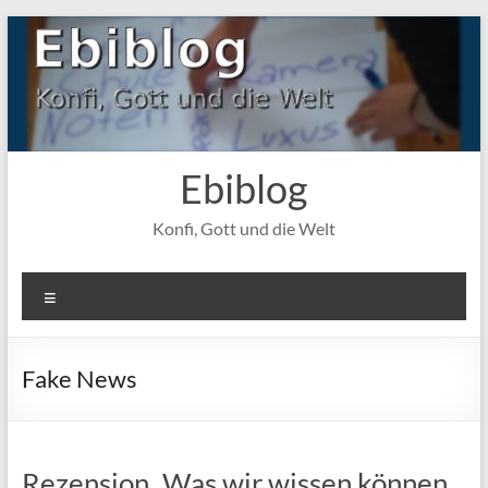
Zum
Inhalt
springen
Ebiblog
Konfi, Gott und die Welt
Menü
Fake News
Rezension „Was wir wissen können