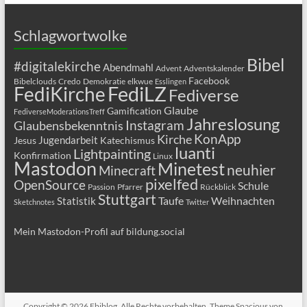
Schlagwortwolke
Bibel
#digitalekirche
Abendmahl
Advent
Adventskalender
Facebook
Bibelclouds
Credo
Demokratie
elkwue
Esslingen
FediLZ
FediKirche
Fediverse
Glaube
Gamification
FediverseModerationsTreff
Jahreslosung
Glaubensbekenntnis
Instagram
KonApp
Kirche
Jugendarbeit
Jesus
Katechismus
luanti
Lightpainting
Konfirmation
Linux
Mastodon
Minetest
neuhier
Minecraft
pixelfed
OpenSource
Schule
Passion
Pfarrer
Rückblick
Stuttgart
Taufe
Weihnachten
Statistik
Sketchnotes
Twitter
Mein Mastodon-Profil auf bildung.social
Copyright © 2026
Ebiblog
. Alle Rechte vorbehalten. Theme
Spacious
von