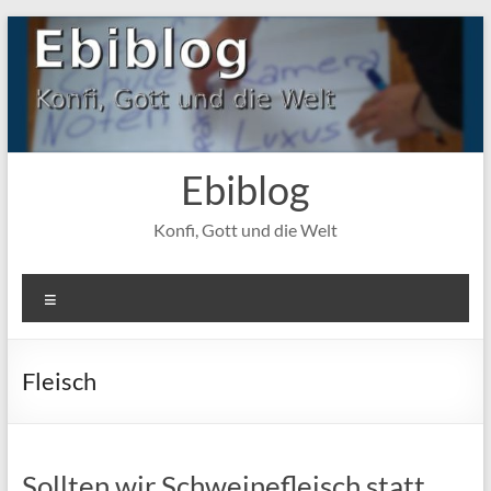
Zum
Inhalt
springen
Ebiblog
Konfi, Gott und die Welt
Menü
Fleisch
Sollten wir Schweinefleisch statt