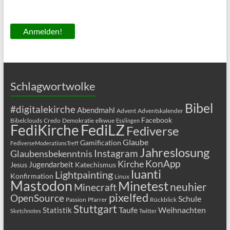
Schlagwortwolke
Bibel
#digitalekirche
Abendmahl
Advent
Adventskalender
Facebook
Bibelclouds
Credo
Demokratie
elkwue
Esslingen
FediLZ
FediKirche
Fediverse
Glaube
Gamification
FediverseModerationsTreff
Jahreslosung
Glaubensbekenntnis
Instagram
KonApp
Kirche
Jugendarbeit
Jesus
Katechismus
luanti
Lightpainting
Konfirmation
Linux
Mastodon
Minetest
neuhier
Minecraft
pixelfed
OpenSource
Schule
Passion
Pfarrer
Rückblick
Stuttgart
Taufe
Weihnachten
Statistik
Sketchnotes
Twitter