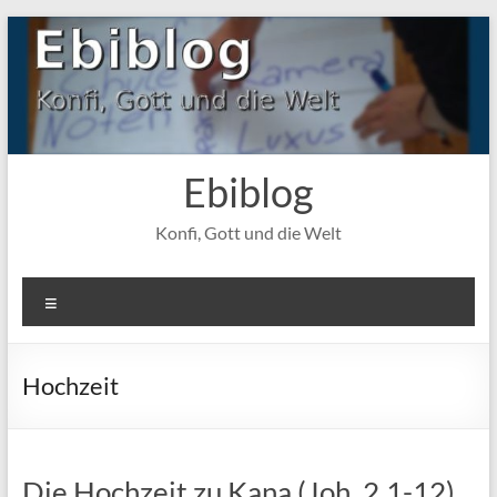
Zum
Inhalt
springen
Ebiblog
Konfi, Gott und die Welt
Menü
Hochzeit
Die Hochzeit zu Kana (Joh. 2,1-12)