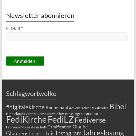
Newsletter abonnieren
E-Mail
*
Schlagwortwolke
Bibel
#digitalekirche
Abendmahl
Advent
Adventskalender
Facebook
Bibelclouds
Credo
Demokratie
elkwue
Esslingen
FediLZ
FediKirche
Fediverse
Glaube
Gamification
FediverseModerationsTreff
Jahreslosung
Glaubensbekenntnis
Instagram