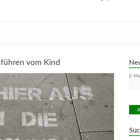
 führen vom Kind
New
E-Ma
Su