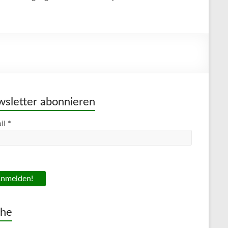
sletter abonnieren
il
*
che