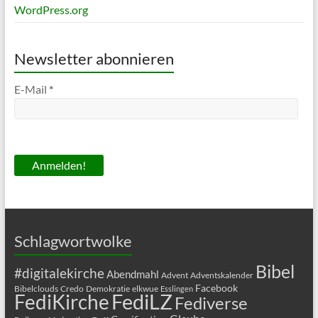
WordPress.org
Newsletter abonnieren
E-Mail
*
Schlagwortwolke
Bibel
#digitalekirche
Abendmahl
Advent
Adventskalender
Facebook
Bibelclouds
Credo
Demokratie
elkwue
Esslingen
FediLZ
FediKirche
Fediverse