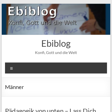
Zum
Inhalt
springen
Ebiblog
Konfi, Gott und die Welt
Menü
Männer
Pädagogik von unten – Lass Dich