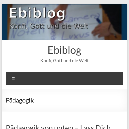
Zum
Inhalt
springen
Ebiblog
Konfi, Gott und die Welt
Menü
Pädagogik
Pädagogik von unten – Lass Dich