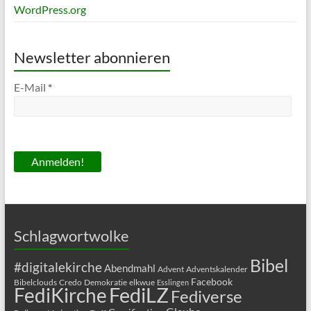
WordPress.org
Newsletter abonnieren
E-Mail
*
Schlagwortwolke
Bibel
#digitalekirche
Abendmahl
Advent
Adventskalender
Facebook
Bibelclouds
Credo
Demokratie
elkwue
Esslingen
FediLZ
FediKirche
Fediverse