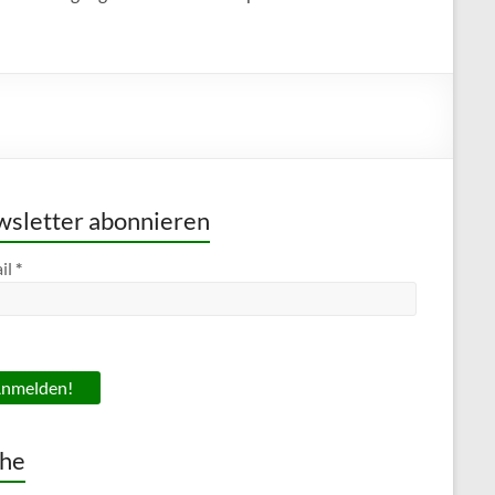
sletter abonnieren
il
*
he