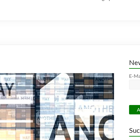
New
E-Ma
Suc