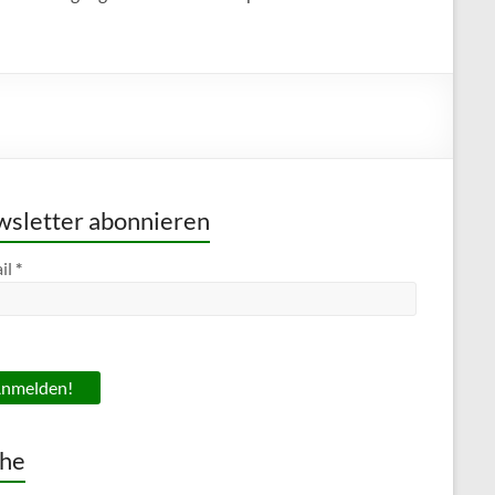
sletter abonnieren
il
*
he