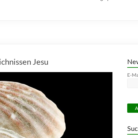
ichnissen Jesu
New
E-Ma
Suc