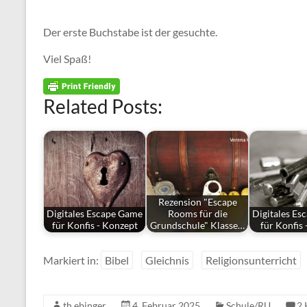
Der erste Buchstabe ist der gesuchte.
Viel Spaß!
Related Posts:
Rezension "Escape
Digitales Escape Game
Rooms für die
Digitales Es
für Konfis - Konzept
Grundschule" Klasse…
für Konfis 
Markiert in:
Bibel
Gleichnis
Religionsunterricht
th.ebinger
4. Februar 2025
Schule/RU
2