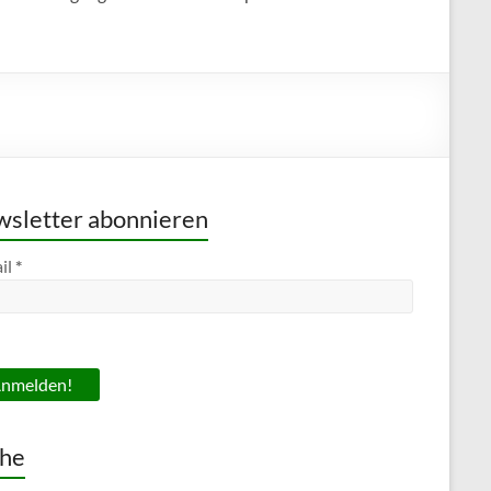
sletter abonnieren
il
*
he