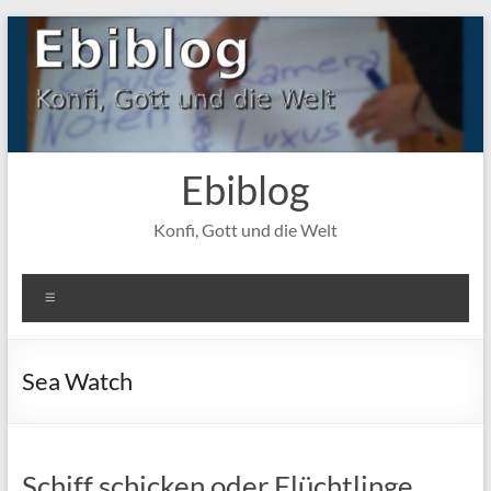
Zum
Inhalt
springen
Ebiblog
Konfi, Gott und die Welt
Menü
Sea Watch
Schiff schicken oder Flüchtlinge