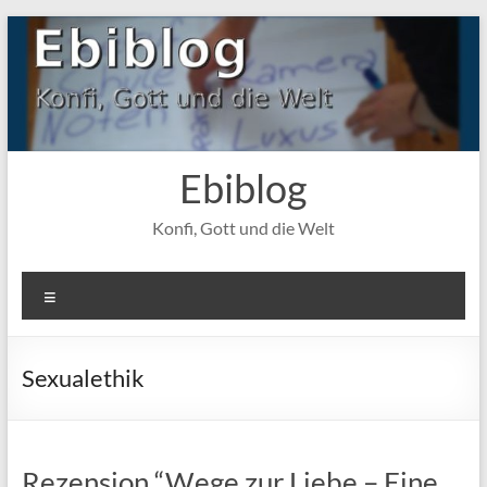
Zum
Inhalt
springen
Ebiblog
Konfi, Gott und die Welt
Menü
Sexualethik
Rezension “Wege zur Liebe – Eine