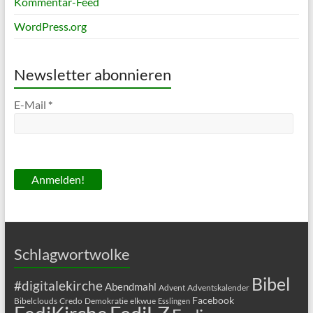
Kommentar-Feed
WordPress.org
Newsletter abonnieren
E-Mail
*
Schlagwortwolke
Bibel
#digitalekirche
Abendmahl
Advent
Adventskalender
Facebook
Bibelclouds
Credo
Demokratie
elkwue
Esslingen