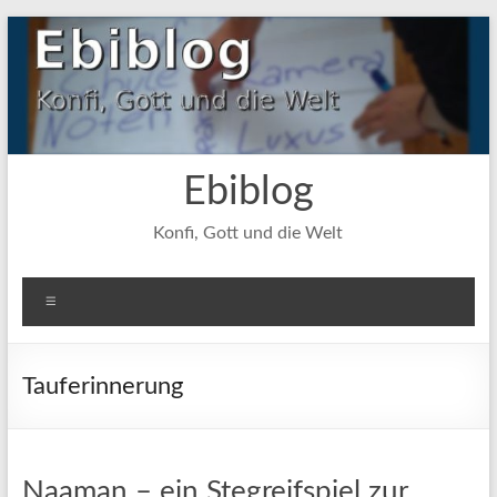
Zum
Inhalt
springen
Ebiblog
Konfi, Gott und die Welt
Menü
Tauferinnerung
Naaman – ein Stegreifspiel zur