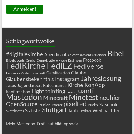
Schlagwortwolke
Bibel
#digitalekirche
Abendmahl
Advent
Adventskalender
Facebook
Bibelclouds
Credo
Demokratie
elkwue
Esslingen
FediLZ
FediKirche
Fediverse
Glaube
Gamification
FediverseModerationsTreff
Jahreslosung
Instagram
Glaubensbekenntnis
KonApp
Kirche
Jugendarbeit
Jesus
Katechismus
luanti
Lightpainting
Konfirmation
Linux
Mastodon
Minetest
neuhier
Minecraft
pixelfed
OpenSource
Schule
Passion
Pfarrer
Rückblick
Stuttgart
Taufe
Weihnachten
Statistik
Sketchnotes
Twitter
Mein Mastodon-Profil auf bildung.social