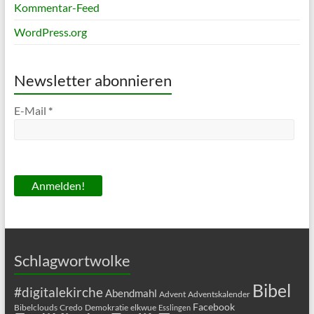
Kommentar-Feed
WordPress.org
Newsletter abonnieren
E-Mail
*
Schlagwortwolke
Bibel
#digitalekirche
Abendmahl
Advent
Adventskalender
Facebook
Bibelclouds
Credo
Demokratie
elkwue
Esslingen