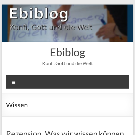
Zum
Inhalt
springen
Ebiblog
Konfi, Gott und die Welt
Menü
Wissen
Rezension „Was wir wissen können