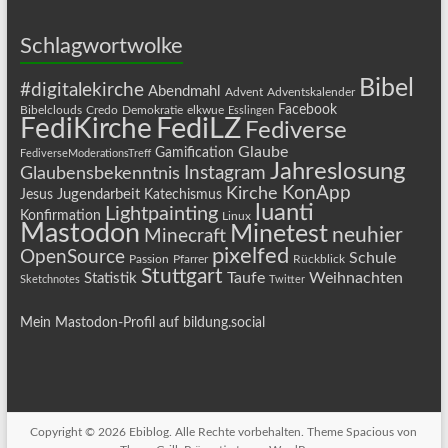
Schlagwortwolke
Bibel
#digitalekirche
Abendmahl
Advent
Adventskalender
Facebook
Bibelclouds
Credo
Demokratie
elkwue
Esslingen
FediLZ
FediKirche
Fediverse
Glaube
Gamification
FediverseModerationsTreff
Jahreslosung
Instagram
Glaubensbekenntnis
KonApp
Kirche
Jugendarbeit
Jesus
Katechismus
luanti
Lightpainting
Konfirmation
Linux
Mastodon
Minetest
neuhier
Minecraft
pixelfed
OpenSource
Schule
Passion
Pfarrer
Rückblick
Stuttgart
Taufe
Weihnachten
Statistik
Sketchnotes
Twitter
Mein Mastodon-Profil auf bildung.social
Copyright © 2026
Ebiblog
. Alle Rechte vorbehalten. Theme
Spacious
von