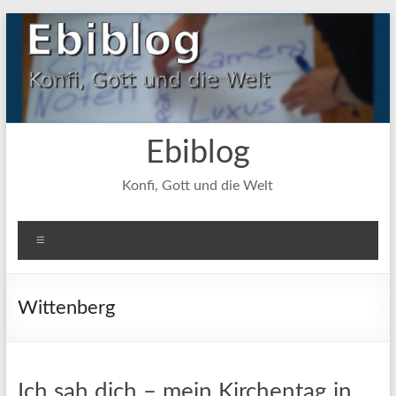
Zum
Inhalt
springen
Ebiblog
Konfi, Gott und die Welt
Menü
Wittenberg
Ich sah dich – mein Kirchentag in