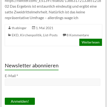
https://twitter.com/_ES1397/status/13863172133851218
02 Das Ergebnis ist erstaunlich eindeutig und ergibt eine
satte Zweidrittelmehrheit. Natürlich ist das keine
repräsentative Umfrage – allerdings wage ich
th.ebinger
1. Mai 2021
EKD
,
Kirchenpolitik
,
List-Posts
8 Kommentare
Weiterlesen
Newsletter abonnieren
E-Mail
*