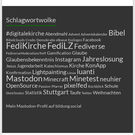
Schlagwortwolke
Bibel
#digitalekirche
Abendmahl
Advent
Adventskalender
Facebook
Bibelclouds
Credo
Demokratie
elkwue
Esslingen
FediLZ
FediKirche
Fediverse
Glaube
Gamification
FediverseModerationsTreff
Jahreslosung
Glaubensbekenntnis
Instagram
KonApp
Kirche
Jugendarbeit
Jesus
Katechismus
luanti
Lightpainting
Konfirmation
Linux
Mastodon
Minetest
neuhier
Minecraft
pixelfed
OpenSource
Schule
Passion
Pfarrer
Rückblick
Stuttgart
Taufe
Weihnachten
Statistik
Sketchnotes
Twitter
Mein Mastodon-Profil auf bildung.social