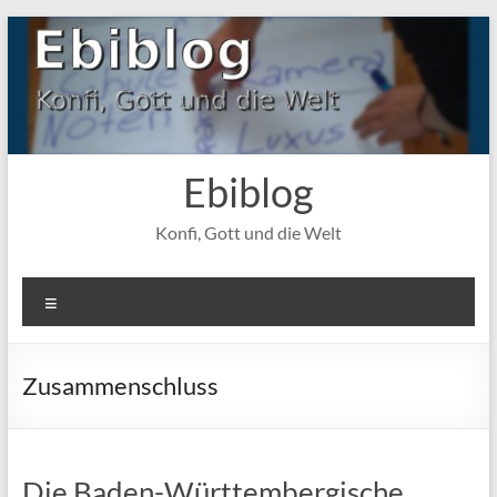
Zum
Inhalt
springen
Ebiblog
Konfi, Gott und die Welt
Menü
Zusammenschluss
Die Baden-Württembergische