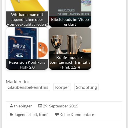
Wie kann man mit
Jugendlichen über
Bibelclouds im Video
Homosexualität reden?
erklärt
Konfi-Impuls 7.
Rezension Konfikurs
Sonntag nach Trinitatis
Holk 2.0
- Phil. 2,2-4
Markiert in:
Glaubensbekenntnis
Körper
Schöpfung
th.ebinger
29. September 2015
Jugendarbeit
,
Konfi
Keine Kommentare