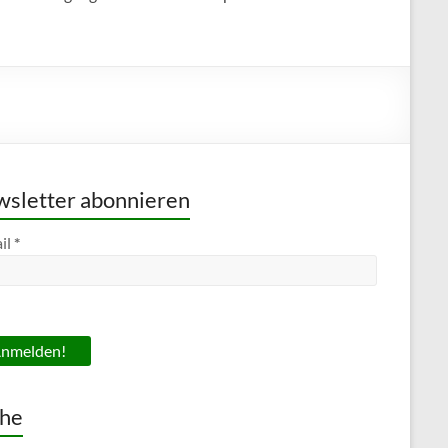
sletter abonnieren
il
*
he