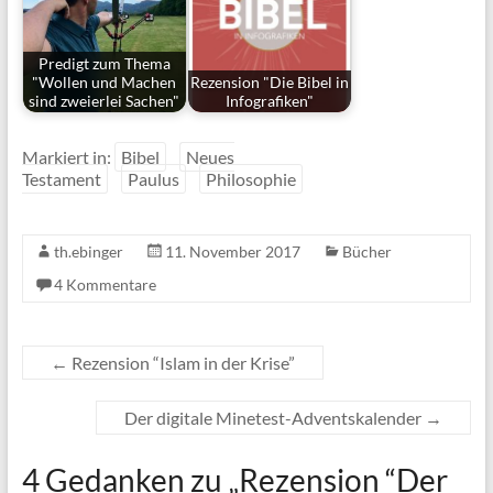
Predigt zum Thema
"Wollen und Machen
Rezension "Die Bibel in
sind zweierlei Sachen"
Infografiken"
Markiert in:
Bibel
Neues
Testament
Paulus
Philosophie
th.ebinger
11. November 2017
Bücher
4 Kommentare
←
Rezension “Islam in der Krise”
Der digitale Minetest-Adventskalender
→
4 Gedanken zu „
Rezension “Der