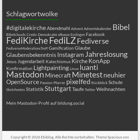
Schlagwortwolke
Bibel
#digitalekirche
Abendmahl
Advent
Adventskalender
Facebook
Bibelclouds
Credo
Demokratie
elkwue
Esslingen
FediLZ
FediKirche
Fediverse
Glaube
Gamification
FediverseModerationsTreff
Jahreslosung
Glaubensbekenntnis
Instagram
KonApp
Kirche
Jugendarbeit
Jesus
Katechismus
luanti
Lightpainting
Konfirmation
Linux
Mastodon
Minetest
neuhier
Minecraft
pixelfed
OpenSource
Schule
Passion
Pfarrer
Rückblick
Stuttgart
Taufe
Weihnachten
Statistik
Sketchnotes
Twitter
Mein Mastodon-Profil auf bildung.social
Copyright © 2026
Ebiblog
. Alle Rechte vorbehalten. Theme
Spacious
von