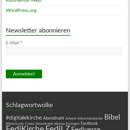
Kommentar-Feed
WordPress.org
Newsletter abonnieren
E-Mail
*
Schlagwortwolke
Bibel
#digitalekirche
Abendmahl
Advent
Adventskalender
Facebook
Bibelclouds
Credo
Demokratie
elkwue
Esslingen
FediLZ
FediKirche
Fediverse