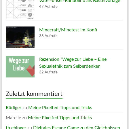
Vater-unser-Bandolino als Bastelvorlage
47 Aufrufe
Minecraft/Minetest im Konfi
38 Aufrufe
Rezension “Wege zur Liebe – Eine
Sexualethik zum Selberdenken
32 Aufrufe
Zuletzt kommentiert
Rüdiger
zu
Meine Pixelfed Tipps und Tricks
Mareile
zu
Meine Pixelfed Tipps und Tricks
th.ebinger
zu
Digitales Escape Game zu den Gleichnissen