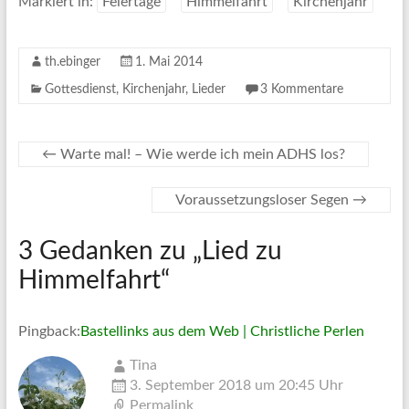
Markiert in:
Feiertage
Himmelfahrt
Kirchenjahr
th.ebinger
1. Mai 2014
Gottesdienst
,
Kirchenjahr
,
Lieder
3 Kommentare
←
Warte mal! – Wie werde ich mein ADHS los?
Voraussetzungsloser Segen
→
3 Gedanken zu „
Lied zu
Himmelfahrt
“
Pingback:
Bastellinks aus dem Web | Christliche Perlen
Tina
3. September 2018 um 20:45 Uhr
Permalink