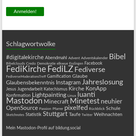
Schlagwortwolke
Bibel
#digitalekirche
Abendmahl
Advent
Adventskalender
Facebook
Bibelclouds
Credo
Demokratie
elkwue
Esslingen
FediLZ
FediKirche
Fediverse
Glaube
Gamification
FediverseModerationsTreff
Jahreslosung
Instagram
Glaubensbekenntnis
KonApp
Kirche
Jugendarbeit
Jesus
Katechismus
luanti
Lightpainting
Konfirmation
Linux
Mastodon
Minetest
neuhier
Minecraft
pixelfed
OpenSource
Schule
Passion
Pfarrer
Rückblick
Stuttgart
Taufe
Weihnachten
Statistik
Sketchnotes
Twitter
Mein Mastodon-Profil auf bildung.social