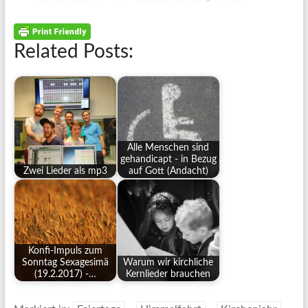
Related Posts:
Alle Menschen sind
gehandicapt - in Bezug
Zwei Lieder als mp3
auf Gott (Andacht)
Konfi-Impuls zum
Sonntag Sexagesimä
Warum wir kirchliche
(19.2.2017) -…
Kernlieder brauchen