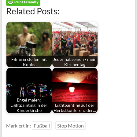
Related Posts:
Filme erstellen mit
Jeder hat seinen - mein
Konfis
Kirchentag
Engel malen:
Lightpainting in der
Lightpainting auf der
Kinderkirche
Herbstkonferenz der…
Markiert in:
Fußball
Stop Motion