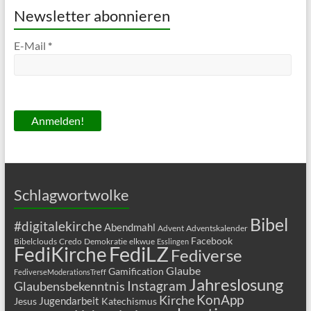
Newsletter abonnieren
E-Mail
*
Schlagwortwolke
Bibel
#digitalekirche
Abendmahl
Advent
Adventskalender
Facebook
Bibelclouds
Credo
Demokratie
elkwue
Esslingen
FediLZ
FediKirche
Fediverse
Glaube
Gamification
FediverseModerationsTreff
Jahreslosung
Glaubensbekenntnis
Instagram
KonApp
Kirche
Jugendarbeit
Jesus
Katechismus