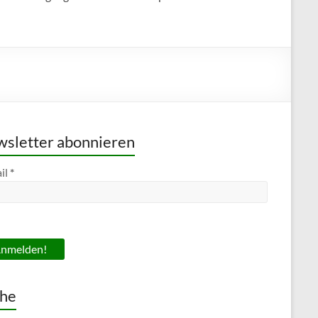
sletter abonnieren
il
*
he