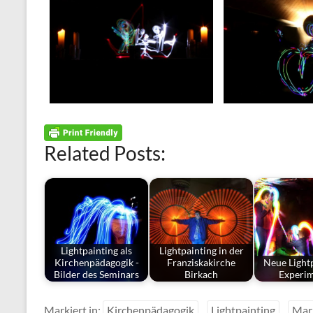
Related Posts:
Lightpainting als
Lightpainting in der
Kirchenpädagogik -
Franziskakirche
Neue Lightp
Bilder des Seminars
Birkach
Experi
Markiert in:
Kirchenpädagogik
Lightpainting
Mar