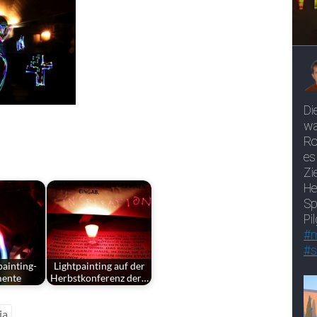
ainting-
Lightpainting auf der
mente
Herbstkonferenz der…
ia